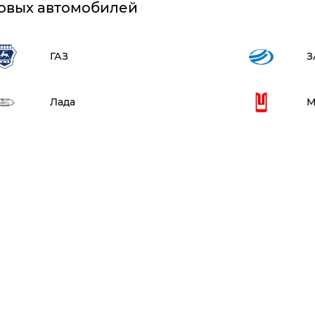
овых автомобилей
ГАЗ
З
Лада
М