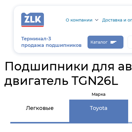
О компании
Доставка и о
О компании
Доставка и оп
Терминал-3
Каталог
продажа подшипников
Сертификаты на
Возврат товар
продукцию
Проверить ста
Подшипники для ав
заказа
Новости
двигатель TGN26L
Контроль и
диагностика
Марка
Отзывы
Легковые
Toyota
Статьи
Каталог производителя