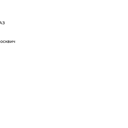
АЗ
осквич