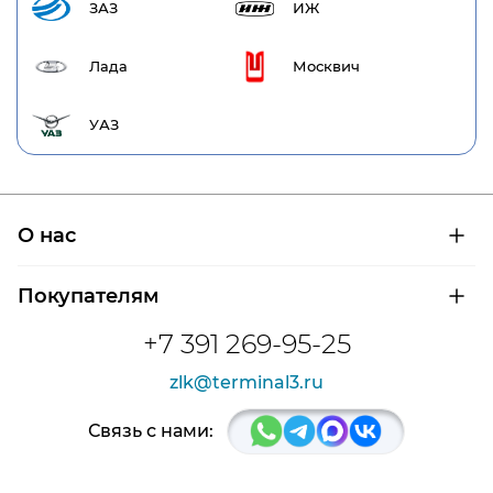
ЗАЗ
ИЖ
Лада
Москвич
УАЗ
О нас
О компании
Покупателям
Сертификаты на продукцию
Контроль и диагностика
Доставка и оплата
+7 391 269-95-25
Контакты
Расшифровка маркировки подшипников
Новости
zlk@terminal3.ru
Возврат товара
Отзывы
Распродажа
Связь с нами: