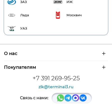
ЗАЗ
ИЖ
Лада
Москвич
УАЗ
О нас
О компании
Покупателям
Сертификаты на продукцию
Контроль и диагностика
Доставка и оплата
+7 391 269-95-25
Контакты
Расшифровка маркировки подшипников
Новости
zlk@terminal3.ru
Возврат товара
Отзывы
Распродажа
Связь с нами: