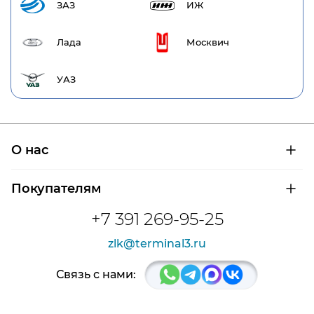
ЗАЗ
ИЖ
Лада
Москвич
УАЗ
О нас
О компании
Покупателям
Сертификаты на продукцию
Контроль и диагностика
Доставка и оплата
+7 391 269-95-25
Контакты
Расшифровка маркировки подшипников
Новости
zlk@terminal3.ru
Возврат товара
Отзывы
Распродажа
Связь с нами: