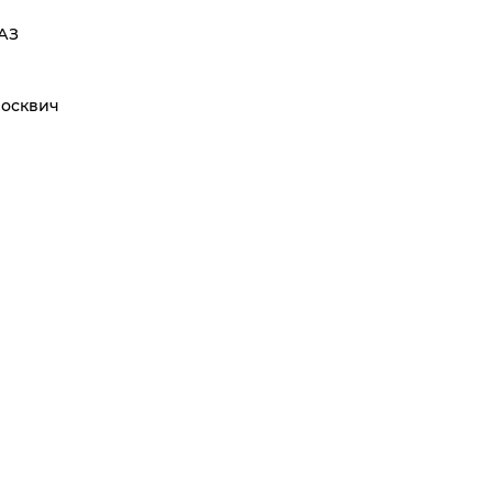
АЗ
осквич