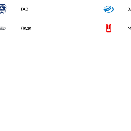
ГАЗ
З
Лада
М