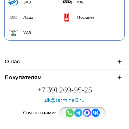
ЗАЗ
ИЖ
Лада
Москвич
УАЗ
О нас
О компании
Покупателям
Сертификаты на продукцию
Контроль и диагностика
Доставка и оплата
+7 391 269-95-25
Контакты
Расшифровка маркировки подшипников
Новости
zlk@terminal3.ru
Возврат товара
Отзывы
Распродажа
Связь с нами: