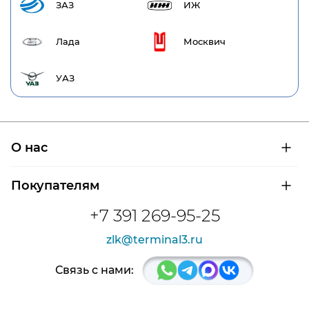
ЗАЗ
ИЖ
Лада
Москвич
УАЗ
О нас
О компании
Покупателям
Сертификаты на продукцию
Контроль и диагностика
Доставка и оплата
+7 391 269-95-25
Контакты
Расшифровка маркировки подшипников
Новости
zlk@terminal3.ru
Возврат товара
Отзывы
Распродажа
Связь с нами: