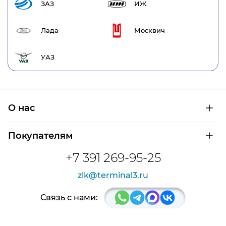
ЗАЗ
ИЖ
Лада
Москвич
УАЗ
О нас
О компании
Покупателям
Сертификаты на продукцию
Контроль и диагностика
Доставка и оплата
+7 391 269-95-25
Контакты
Расшифровка маркировки подшипников
Новости
zlk@terminal3.ru
Возврат товара
Отзывы
Распродажа
Связь с нами: