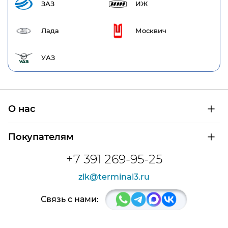
ЗАЗ
ИЖ
Лада
Москвич
УАЗ
О нас
О компании
Покупателям
Сертификаты на продукцию
Контроль и диагностика
Доставка и оплата
+7 391 269-95-25
Контакты
Расшифровка маркировки подшипников
Новости
zlk@terminal3.ru
Возврат товара
Отзывы
Распродажа
Связь с нами: