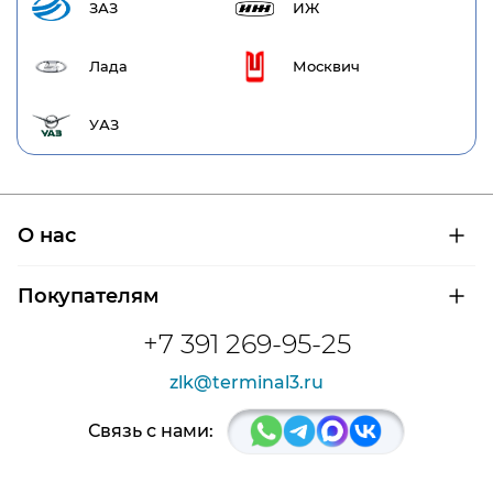
ЗАЗ
ИЖ
Лада
Москвич
УАЗ
О нас
О компании
Покупателям
Сертификаты на продукцию
Контроль и диагностика
Доставка и оплата
+7 391 269-95-25
Контакты
Расшифровка маркировки подшипников
Новости
zlk@terminal3.ru
Возврат товара
Отзывы
Распродажа
Связь с нами: