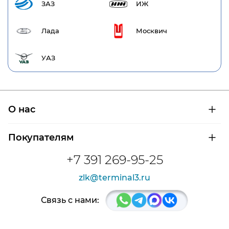
ЗАЗ
ИЖ
Лада
Москвич
УАЗ
О нас
О компании
Покупателям
Сертификаты на продукцию
Контроль и диагностика
Доставка и оплата
+7 391 269-95-25
Контакты
Расшифровка маркировки подшипников
Новости
zlk@terminal3.ru
Возврат товара
Отзывы
Распродажа
Связь с нами: