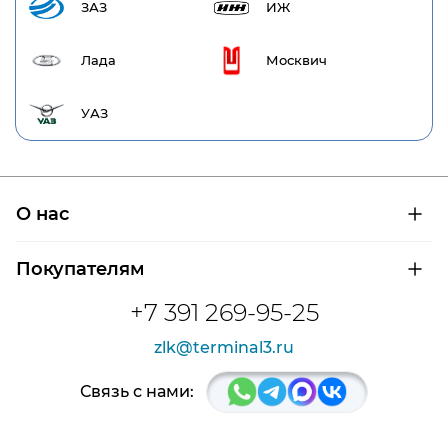
ЗАЗ
ИЖ
Лада
Москвич
УАЗ
О нас
О компании
Покупателям
Сертификаты на продукцию
Контроль и диагностика
Доставка и оплата
+7 391 269-95-25
Контакты
Расшифровка маркировки подшипников
Новости
zlk@terminal3.ru
Возврат товара
Отзывы
Распродажа
Связь с нами: