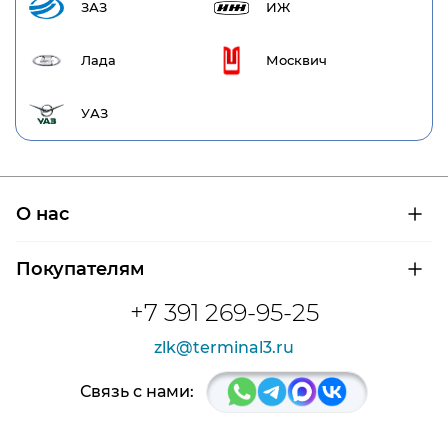
ЗАЗ
ИЖ
Лада
Москвич
УАЗ
О нас
О компании
Покупателям
Сертификаты на продукцию
Контроль и диагностика
Доставка и оплата
+7 391 269-95-25
Контакты
Расшифровка маркировки подшипников
Новости
zlk@terminal3.ru
Возврат товара
Отзывы
Распродажа
Связь с нами: