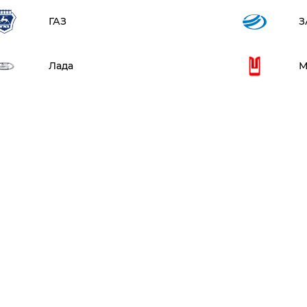
ГАЗ
З
Лада
М