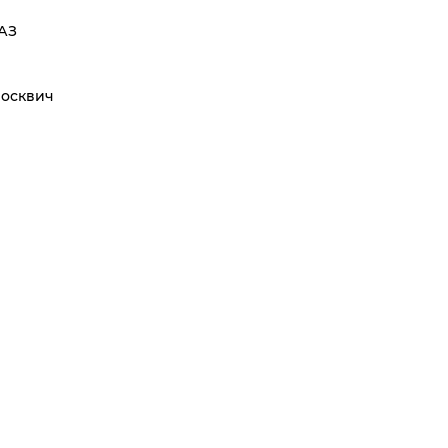
АЗ
осквич