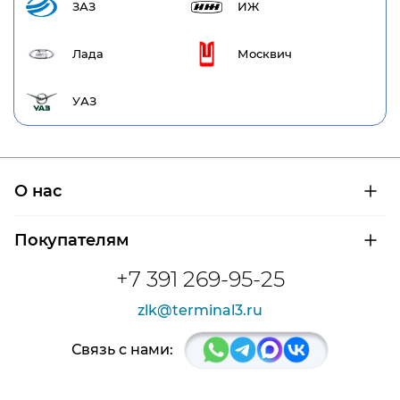
ЗАЗ
ИЖ
Лада
Москвич
УАЗ
О нас
О компании
Покупателям
Сертификаты на продукцию
Контроль и диагностика
Доставка и оплата
+7 391 269-95-25
Контакты
Расшифровка маркировки подшипников
Новости
zlk@terminal3.ru
Возврат товара
Отзывы
Распродажа
Связь с нами: