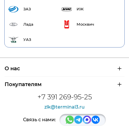
ЗАЗ
ИЖ
Лада
Москвич
УАЗ
О нас
О компании
Покупателям
Сертификаты на продукцию
Контроль и диагностика
Доставка и оплата
+7 391 269-95-25
Контакты
Расшифровка маркировки подшипников
Новости
zlk@terminal3.ru
Возврат товара
Отзывы
Распродажа
Связь с нами: