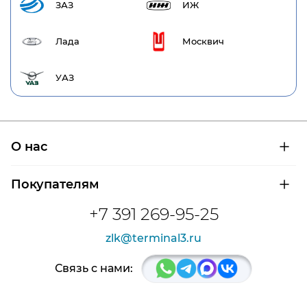
ЗАЗ
ИЖ
Лада
Москвич
УАЗ
О нас
О компании
Покупателям
Сертификаты на продукцию
Контроль и диагностика
Доставка и оплата
+7 391 269-95-25
Контакты
Расшифровка маркировки подшипников
Новости
zlk@terminal3.ru
Возврат товара
Отзывы
Распродажа
Связь с нами: