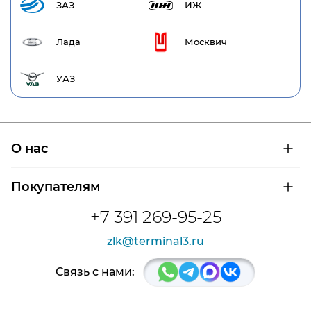
ЗАЗ
ИЖ
Лада
Москвич
УАЗ
О нас
О компании
Покупателям
Сертификаты на продукцию
Контроль и диагностика
Доставка и оплата
+7 391 269-95-25
Контакты
Расшифровка маркировки подшипников
Новости
zlk@terminal3.ru
Возврат товара
Отзывы
Распродажа
Связь с нами: