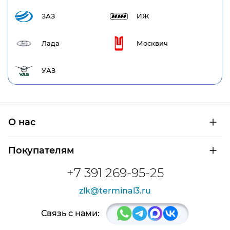
ЗАЗ
ИЖ
Лада
Москвич
УАЗ
О нас
О компании
Покупателям
Сертификаты на продукцию
Контроль и диагностика
Доставка и оплата
+7 391 269-95-25
Контакты
Расшифровка маркировки подшипников
Новости
zlk@terminal3.ru
Возврат товара
Отзывы
Распродажа
Связь с нами: