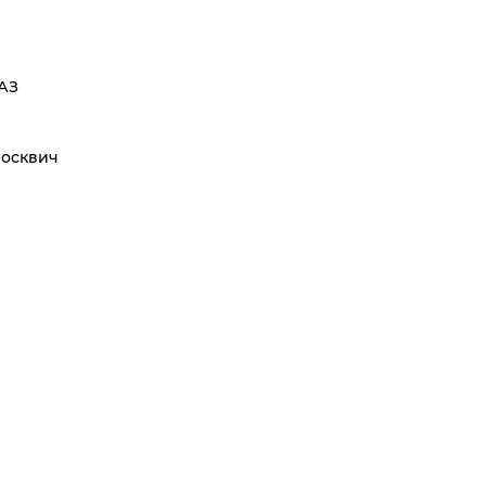
АЗ
осквич