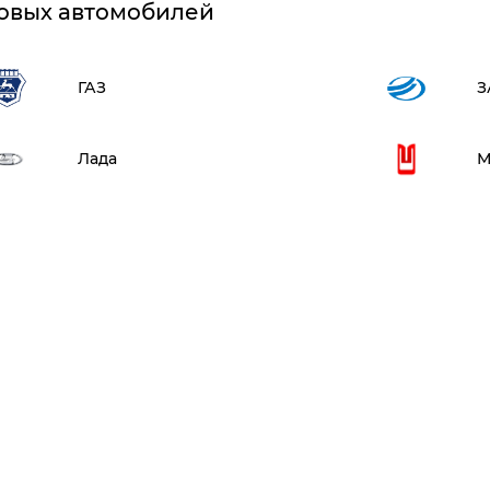
овых автомобилей
ГАЗ
З
Лада
М