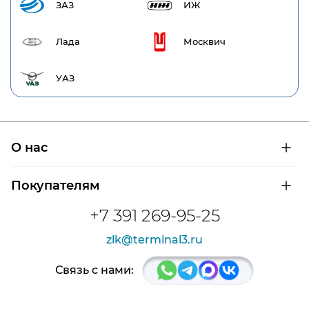
ЗАЗ
ИЖ
Лада
Москвич
УАЗ
О нас
О компании
Покупателям
Сертификаты на продукцию
Контроль и диагностика
Доставка и оплата
+7 391 269-95-25
Контакты
Расшифровка маркировки подшипников
Новости
zlk@terminal3.ru
Возврат товара
Отзывы
Распродажа
Связь с нами: