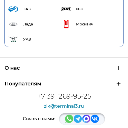
ЗАЗ
ИЖ
Лада
Москвич
УАЗ
О нас
О компании
Покупателям
Сертификаты на продукцию
Контроль и диагностика
Доставка и оплата
+7 391 269-95-25
Контакты
Расшифровка маркировки подшипников
Новости
zlk@terminal3.ru
Возврат товара
Отзывы
Распродажа
Связь с нами: