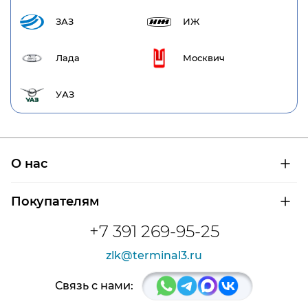
ЗАЗ
ИЖ
Лада
Москвич
УАЗ
О нас
О компании
Покупателям
Сертификаты на продукцию
Контроль и диагностика
Доставка и оплата
+7 391 269-95-25
Контакты
Расшифровка маркировки подшипников
Новости
zlk@terminal3.ru
Возврат товара
Отзывы
Распродажа
Связь с нами: